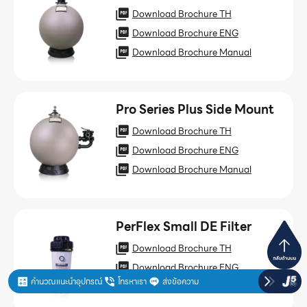
Download Brochure TH
Download Brochure ENG
Download Brochure Manual
Pro Series Plus Side Mount
Download Brochure TH
Download Brochure ENG
Download Brochure Manual
PerFlex Small DE Filter
Download Brochure TH
Download Brochure ENG
คำนวณแนะนำอุปกรณ์
โทรหาเรา
ส่งข้อความ
Download Brochure Manual