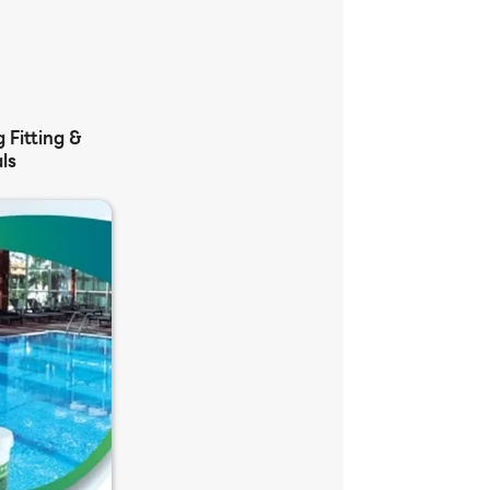
 Fitting &
ls