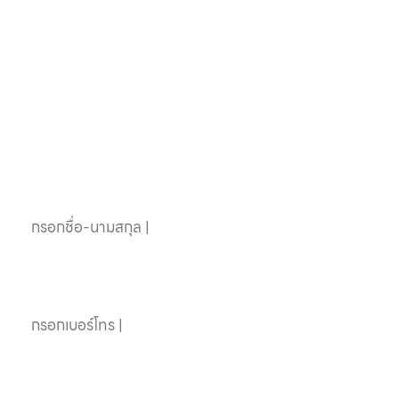
หากคุณสนใจอุปกรณ์
สระว่ายน้ำครบวงจร
ติดต่อเราได้เลย
ชื่อ-นามสกุล
เบอร์โทรศัพท์
อีเมล