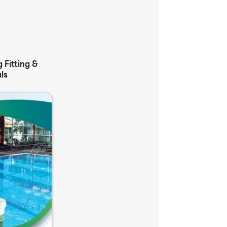
 Fitting &
ls