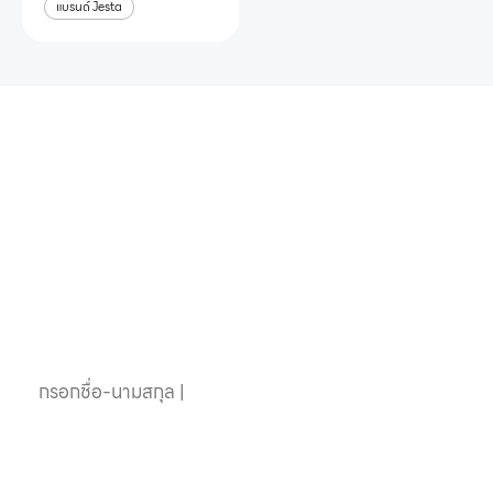
แบรนด์ Jesta
หากคุณสนใจอุปกรณ์
สระว่ายน้ำครบวงจร
ติดต่อเราได้เลย
ชื่อ-นามสกุล
เบอร์โทรศัพท์