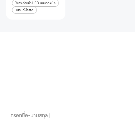
ไฟสระว่ายน้ำ LED แบบติดผนัง
แบรนด์ Jesta
หากคุณสนใจอุปกรณ์
สระว่ายน้ำครบวงจร
ติดต่อเราได้เลย
ชื่อ-นามสกุล
เบอร์โทรศัพท์