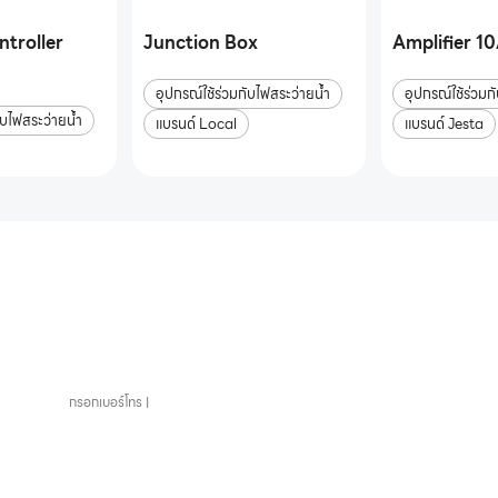
ntroller
Junction Box
Amplifier 1
อุปกรณ์ใช้ร่วมกับไฟสระว่ายน้ำ
อุปกรณ์ใช้ร่วมก
ับไฟสระว่ายน้ำ
แบรนด์ Local
แบรนด์ Jesta
ยน้ำครบวงจร
ติดต่อเราได้เลย
เบอร์โทรศัพท์
หัวข้อที่สนใจ