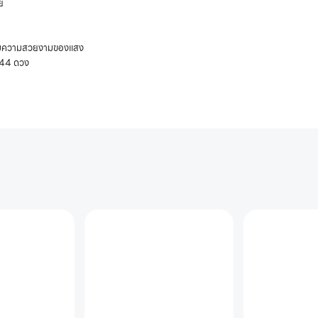
ย
พิ่มความสวยงามของแสง
44 ดวง