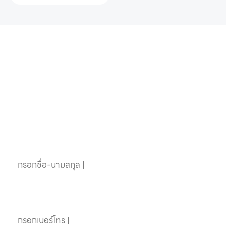
หากคุณสนใจอุปกรณ์
สระว่ายน้ำครบวงจร
ติดต่อเราได้เลย
ชื่อ-นามสกุล
เบอร์โทรศัพท์