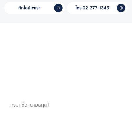
หากคุณสนใจอุปกรณ์
สระว่ายน้ำครบวงจร
ติดต่อเราได้เลย
ชื่อ-นามสกุล
เบอร์โทรศัพท์