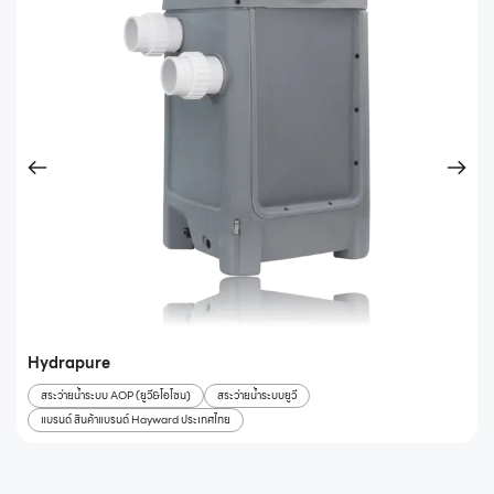
Hydrapure
สระว่ายน้ำระบบ AOP (ยูวี&โอโซน)
สระว่ายน้ำระบบยูวี
แบรนด์ สินค้าแบรนด์ Hayward ประเทศไทย