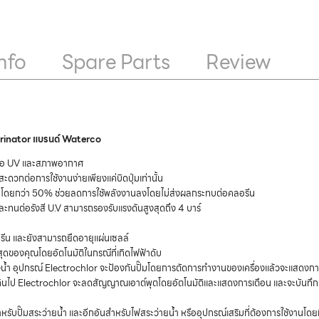
nfo
Spare Parts
Review
orinator แบรนด์ Waterco
นต่อ UV และสภาพอากาศ
ะดวกต่อการใช้งานง่ายเพียงแค่บิดปุ่มเท่านั้น
งานโดยกว่า 50% ช่วยลดการใช้พลังงานลงโดยไม่ส่งผลกระทบต่อคลอรีน
ละทนต่อรังสี U.V สามารถรองรับแรงดันสูงสุดถึง 4 บาร์
รีน และยังสามารถยืดอายุแผ่นเซลล์
าสุดของคุณโดยอัตโนมัติในกรณีที่เกิดไฟฟ้าดับ
้ำ อุปกรณ์ Electrochlor จะป้องกันปั๊มโดยการตัดการทำงานของเครื่องแล้วจะแสดงการเตื
กินไป Electrochlor จะลดสัญญาณเอาต์พุตโดยอัตโนมัติและแสดงการเตือน และจะบันทึกค
หรับปั๊มสระว่ายน้ำ และอีกอันสำหรับไฟสระว่ายน้ำ หรืออุปกรณ์เสริมที่ต้องการใช้งานโดย