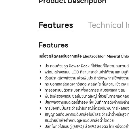
Product Description
Features
Technical I
Features
เครื่องผลิตคลอรีนจากเกลือ Electrochlor Mineral Chl
ประกอบด้วยชุด Power Pack ที่ใช้วัสดุที่มีความทนทา
พร้อมหน้าจอแบบ LCD ที่สามารถอ่านค่าได้ง่าย และเมนูที่ส
ช่วยประหยัดพลังงาน เพื่อเพิ่มประสิทธิภาพการใช้พลัง
กระบอกเซลล์ผลิตจากวัสดุอะคลิลิคใส ที่มีความแข็งแรง แ
การออกแบบตัวกระบอกเพื่อลดการสะสมของแคลเซียม
พื้นสัมผัสของแผ่นเซลล์มีขนาดใหญ่ ที่ช่วยในการผลิตคลอ
มีชุดพลังงานแบตเตอรี่สำรอง ที่จะบันทึกการตั้งค่าครั้งล่
การป้องกันปั๊มสระว่ายน้ำในกรณีที่ตรวจไม่พบการไหลของน
สัญญาณเตือนหากระดับเกลือในน้ำสระว่ายน้ำต่ำหรือสูงเ
สระว่ายน้ำเพื่อกำจัดปัญหาระดับเกลือต่ำได้ด้วย
ปลั๊กไฟทั่วไปแบบคู่ (GPO) มี GPO สองตัว โดยหนึ่งตัวสำ