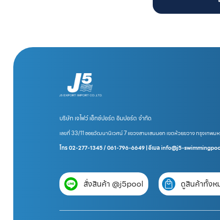
บริษัท เจไฟว์ เอ็กซ์ปอร์ต อิมปอร์ต จำกัด
เลขที่ 33/11 ซอยวัฒนานิเวศน์ 7 แขวงสามเสนนอก เขตห้วยขวาง กรุงเทพม
โทร 02-277-1345 / 061-796-6649 | อีเมล info@j5-swimmingpo
สั่งสินค้า @j5pool
ดูสินค้าทั้ง