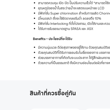
สามารถควบคุม เปิด-ปิด ปั๊มปรับความเร็วได้ *สามารถใช้ง
อุณหภูมิของน้ำในสระว่ายน้ำจะแสดงบนหน้าจอ LCD
มีฟังก์ชั่น Super chlorination สำหรับการผลิต Chorine 
มีโหมดสปา ซึ่งจะใช้อัตราคลอรีนต่ำ ลดลงถึง 10%
มีฟังก์ชั่น Interlocking ที่ตั้งโปรแกรม, เปิดใช้งานแ
ได้รับการรับรองมาตรฐาน SPASA และ ASX
Benefits – ประโยชน์ที่จะได้รับ
มีความนุ่มนวล ดีต่อสุขภาพของผู้ใช้งาน ด้วยคุณสมบัติของ
ด้วยคุณสมบัติที่ได้รับการยอมรับในเรื่องของการ บรรเทาอาก
ช่วยบรรเทาอาการที่เกิดกับระบบประสาท ให้รู้สึกผ่อนครา
ด้วยความที่เป็นธรรมชาติ จึงมีความอ่อนโยนต่อผิวที่อาจแพ
สินค้าที่ควรซื้อคู่กัน