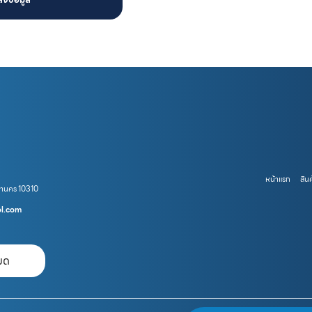
หน้าแรก
สินค
หานคร 10310
ol.com
หมด