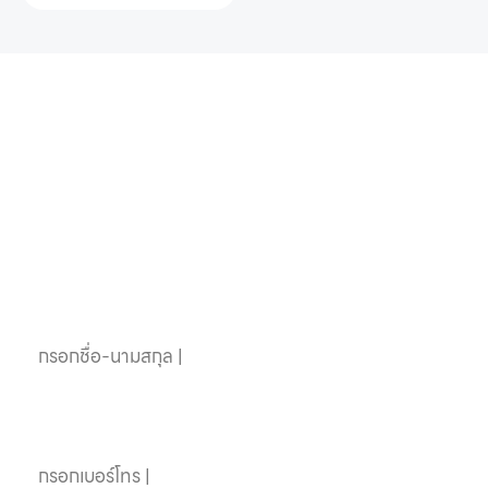
หากคุณสนใจอุปกรณ์
สระว่ายน้ำครบวงจร
ติดต่อเราได้เลย
ชื่อ-นามสกุล
เบอร์โทรศัพท์