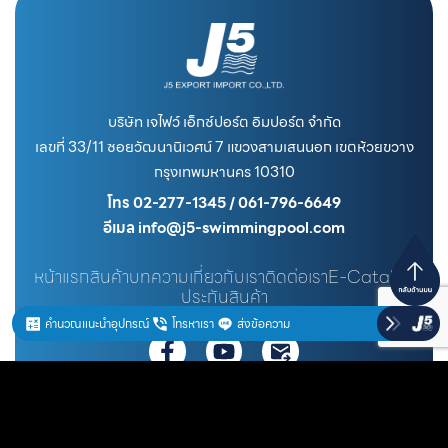
บริษัท เจไฟว์ เอ็กซ์ปอร์ต อิมปอร์ต จำกัด
เลขที่ 33/11 ซอยวัฒนานิเวศน์ 7 แขวงสามเสนนอก เขตห้วยขวาง
กรุงเทพมหานคร 10310
โทร 02-277-1345 / 061-796-6649
อีเมล info@j5-swimmingpool.com
หน้าแรก
สินค้า
บทความ
เกี่ยวกับเรา
ติดต่อเรา
E-Catalog
ประกันสินค้า
คำนวณแนะนำอุปกรณ์
โทรหาเรา
ส่งข้อความ
สั่งสินค้า @j5pool
ดูสินค้าทั้งหมด