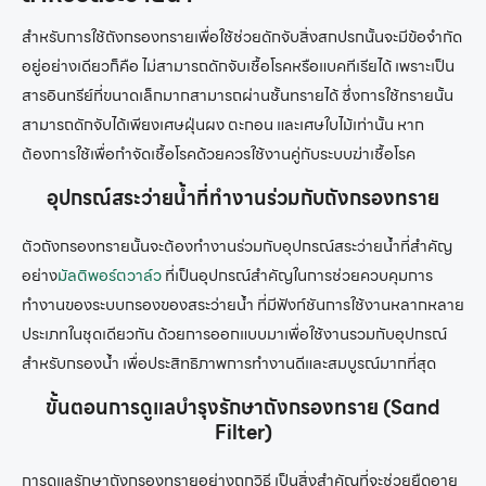
สำหรับการใช้
ถังกรองทราย
เพื่อใช้ช่วยดักจับสิ่งสกปรกนั้นจะมีข้อจำกัด
อยู่อย่างเดียวก็คือ ไม่สามารถดักจับเชื้อโรคหรือแบคทีเรียได้ เพราะเป็น
สารอินทรีย์ที่ขนาดเล็กมากสามารถผ่านชั้นทรายได้ ซึ่งการใช้ทรายนั้น
สามารถดักจับได้เพียงเศษฝุ่นผง ตะกอน และเศษใบไม้เท่านั้น หาก
ต้องการใช้เพื่อกำจัดเชื้อโรคด้วยควรใช้งานคู่กับระบบฆ่าเชื้อโรค
อุปกรณ์สระว่ายน้ำที่ทำงานร่วมกับ
ถังกรองทราย
ตัว
ถังกรองทราย
นั้นจะต้องทำงานร่วมกับอุปกรณ์สระว่ายน้ำที่สำคัญ
อย่าง
มัลติพอร์ตวาล์ว
ที่เป็นอุปกรณ์สำคัญในการช่วยควบคุมการ
ทำงานของระบบกรองของสระว่ายน้ำ ที่มีฟังก์ชันการใช้งานหลากหลาย
ประเภทในชุดเดียวกัน ด้วยการออกแบบมาเพื่อใช้งานรวมกับอุปกรณ์
สำหรับกรองน้ำ เพื่อประสิทธิภาพการทำงานดีและสมบูรณ์มากที่สุด
ขั้นตอนการดูแลบำรุงรักษา
ถังกรองทราย
(Sand
Filter)
การดูแลรักษา
ถังกรองทราย
อย่างถูกวิธี เป็นสิ่งสำคัญที่จะช่วยยืดอายุ