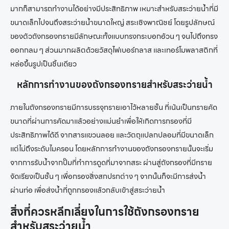
มากก็สามารถทำงานได้อย่างมีประสิทธิภาพ เหมาะสำหรับสระว่ายน้ำที่มี
ขนาดเล็กไปจนถึงสระว่ายน้ำขนาดใหญ่ สระเชิงพาณิชย์ โดยรูปลักษณ์
ของตัว
ถังกรองทราย
มีลักษณะทั้งแบบทรงกระบอกอ้วน
ๆ
จนไปถึงทรง
ออกกลม
ๆ
ส่วนมากผลิตด้วยวัสดุไฟเบอร์กลาส และเทอร์โมพลาสติกที่
หล่อขึ้นรูปเป็นชิ้นเดียว
หลักการทำงานของ
ถังกรองทราย
สำหรับสระว่ายน้ำ
ภายใน
ถังกรองทราย
มีการบรรจุทรายเอาไว้หลายชั้น ที่เน้นเป็นทรายคัด
ขนาดที่ผ่านการคัดมาแล้วอย่างแม่นยำเพื่อให้เกิดการกรองที่มี
ประสิทธิภาพได้ดี จากสารแขวนลอย และวัตถุแปลกปลอมที่มีขนาดเล็ก
แต่ไม่ถึงระดับไมครอน โดยหลักการทำงานของ
ถังกรองทราย
นั้นจะเริ่ม
จากการรับน้ำจากปั๊มที่ทำการดูดที่มาจากสระ ผ่านสู่ถังกรองที่มีทราย
จัดเรียงเป็นชั้น
ๆ
เพื่อกรองสิ่งสกปรกต่าง
ๆ
จากนั้นก็จะมีการส่งน้ำ
ผ่านท่อ เพื่อส่งน้ำที่ถูกกรองแล้วกลับเข้าสู่สระว่ายน้ำ
สิ่งที่ควรหลีกเลี่ยงในการใช้
ถังกรองทราย
สำหรับสระว่ายน้ำ