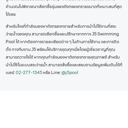
คำนวณไปพิจารณาเลือกซื้อรุ่นของ
ถังกรองทราย
ขนาดที่เหมาะสมที่สุด
ได้เลย
สำหรับใครที่กำลังมองหา
ถังกรองทราย
สำหรับการนำไปใช้งานที่สระ
ว่ายน้ำของคุณ สามารถเลือกซื้อและปรึกษาจากทาง J5 Swimming
Pool ได้ หากต้องการรายละเอียดต่าง
ๆ
ในด้านการใช้งาน และการติด
ตั้ง ทางทีมงาน J5 พร้อมให้บริการคุณทุกเมื่อโดยผู้เชี่ยวชาญที่คุณ
สามารถวางใจได้
หากคุณกำลังมองหาถังกองทรายคุณภาพดี สำหรับ
นำไปใช้ในระบบสระว่ายน้ำ สามารถสั่งซื้อและสอบถามข้อมูลเพิ่มเติมได้ที่
เบอร์:
02-277-1345
หรือ Line:
@j5pool
หากคุณสนใจอุปกรณ์
สระว่ายน้ำครบวงจร