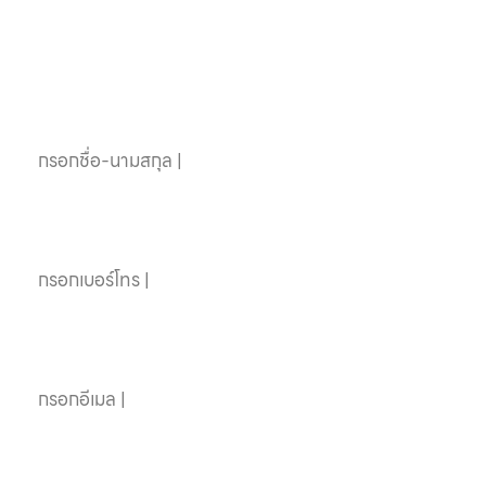
ติดต่อเราได้เลย
ชื่อ-นามสกุล
เบอร์โทรศัพท์
อีเมล
หัวข้อที่สนใจ