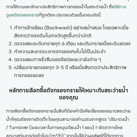
การใช้งานและรักษาประสิทธิภาพการกรองน้ำในสระว่ายน้ำ ซึ่ง
วิธีการ
ดูแลถังกรองทราย
ที่ถูกต้อง ประกอบด้วยขั้นตอนดังนี้
ทำการล้างย้อน (Backwash) อย่างสม่ำเสมอ โดยเฉพาะเมื่อ
สังเกตว่าแรงดันในเกจวัดสูงขึ้นกว่าปกติ
ตรวจสอบระดับทรายทุก 6 เดือน และเติมทรายเมื่อระดับลดลง
ทำความสะอาดตะแกรงกรองเศษใบไม้เป็นประจำ
ตรวจสอบการรั่วซึมของข้อต่อและวาล์วต่าง ๆ
เปลี่ยนทรายกรองทุก 3-5 ปี หรือเมื่อสังเกตว่าประสิทธิภาพ
การกรองลดลง
หลักการเลือกซื้อ
ถังกรองทราย
ให้เหมาะกับสระว่ายน้ำ
ของคุณ
การเลือกซื้อ
ถังกรองทราย
นั้นสิ่งที่ต้องคำนึงคือเรื่องของขนาดสระว่าย
น้ำที่คุณต้องการติดตั้ง โดยคุณสามารถคำนวณจากสูตร “ปริมาตรน้ำ
/ Turnover (ระยะเวลาในการหมุนเวียนน้ำ 1 รอบ) = อัตราการไหล
ลูกบาศก์เมตรต่อชั่วโมง (m³/h)” จากนั้นให้นำผลลัพธ์ที่ได้จากการ