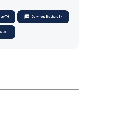
ure TH
Download Brochure EN
nual