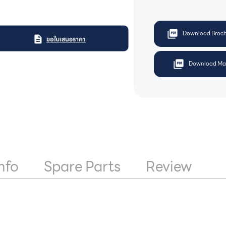
Download Broch
Download Ma
nfo
Spare Parts
Review