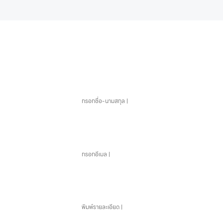
หากคุณสนใจอุปกรณ์สระว่า
ชื่อ-นามสกุล
อีเมล
ข้อความ