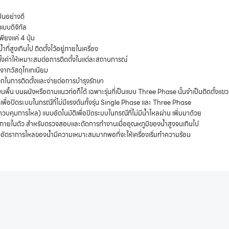
็นอย่างดี
บบดิจิทัล
ียงแค่ 4 ปุ่ม
่สูงเกินไป ติดตั้งไว้อยู่ภายในเครื่อง
ั้งค่าให้เหมาะสมต่อการติดตั้งในแต่ละสถานการณ์
จากวัสดุไทเทเนียม
ดวกในการติดตั้งและง่ายต่อการบำรุงรักษา
งบนพื้น บนผนังหรือตามแนวท่อก็ได้ เฉพาะรุ่นที่เป็นแบบ Three Phase นั้นจำเป็นติดตั้งแขวน
พื่อปิดระบบในกรณีที่ไม่มีแรงดันทั้งรุ่น Single Phase และ Three Phase
วบคุมการไหล) แบบอัตโนมัติเพื่อปิดระบบในกรณีที่ไม่มีน้ำไหลผ่าน เพิ่มมาด้วย
ายในตัว สำหรับตรวจสอบและตัดการทำงานเมื่ออุณหภูมิของน้ำสูงจนเกินไป
จว่าอัตราการไหลของน้ำมีความเหมาะสมมากพอที่จะให้เครื่องเริ่มทำความร้อน