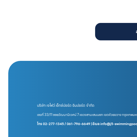
บริษัท เจไฟว์ เอ็กซ์ปอร์ต อิมปอร์ต จำกัด
เลขที่ 33/11 ซอยวัฒนานิเวศน์ 7 แขวงสามเสนนอก เขตห้วยขวาง กรุงเทพม
โทร 02-277-1345 / 061-796-6649 | อีเมล info@j5-swimmingpo