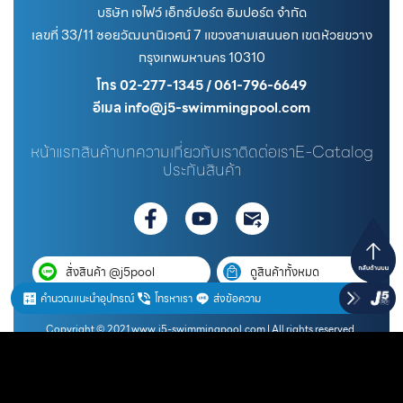
บริษัท เจไฟว์ เอ็กซ์ปอร์ต อิมปอร์ต จำกัด
เลขที่ 33/11 ซอยวัฒนานิเวศน์ 7 แขวงสามเสนนอก เขตห้วยขวาง
กรุงเทพมหานคร 10310
โทร 02-277-1345 / 061-796-6649
อีเมล info@j5-swimmingpool.com
หน้าแรก
สินค้า
บทความ
เกี่ยวกับเรา
ติดต่อเรา
E-Catalog
ประกันสินค้า
สั่งสินค้า @j5pool
ดูสินค้าทั้งหมด
คำนวณแนะนำอุปกรณ์
โทรหาเรา
ส่งข้อความ
Copyright © 2021 www.j5-swimmingpool.com | All rights reserved.
Term of use
Privacy Policy
Cookie Policy