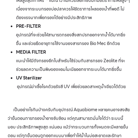
ไหลสูงสุดเท่าไหร่ * แนะนำว่าไม่ควรเลือกใช้ปั๊มที่มีอัตราการไหลสูง ๆ
เนื่องจากระบบกรองบ่อปลาควรให้อัตราการไหลของน้ำที่พอดี ไม่
ต้องแรงมากเพื่อกรองได้อย่างมีประสิทธิภาพ
PRE-FILTER
อุปกรณ์ที่จะช่วยให้สามารถกรองสิ่งสกปรกออกจากน้ำได้มากยิ่ง
ขึ้น และช่วยยืดอายุการใช้งานของสารกรอง Bio Mec อีกด้วย
MEDIA FILTER
แนะนำให้มีถังกรองอีกใบสำหรับใช้ร่วมกับสารกรอง Zeolite ที่จะ
ช่วยลดความเป็นพิษของแอมโมเนียออกจากระบบได้มากยิ่งขึ้น
UV Sterilizer
อุปกรณ์ฆ่าเชื้อโรคด้วยรังสี UV เพื่อช่วยลดสาเหตุน้ำเขียวได้ด้วย
เป็นอย่างไรกันบ้างครับกับอุปกรณ์ Aquabiome หลายคนอาจสงสัย
ว่าขั้นตอนการกรองน้ำอาจซับซ้อน แต่คุณสามารถมั่นใจได้ว่า ระบบนี้
มอบ ประสิทธิภาพสูงสุด แน่นอน แม้ว่ากระบวนการทั้งหมดจะมีหลายขั้น
ตอน แต่ทุกขั้นตอนถูกออกแบบมาเพื่อทำให้น้ำในบ่อสะอาดและรักษา