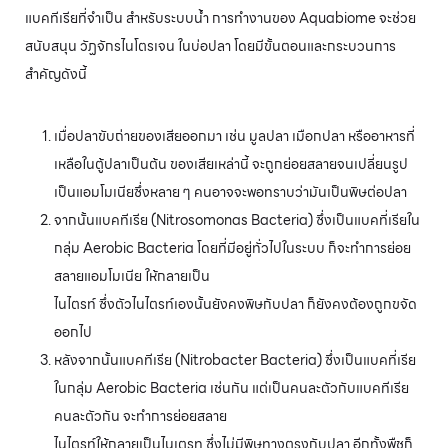
แบคทีเรียที่จำเป็น สำหรับระบบน้ำ การทำงานของ Aquabiome จะช่วย
สนับสนุน วัฏจักรไนโตรเจน ในบ่อปลา โดยมีขั้นตอนและกระบวนการ
สำคัญดังนี้
เมื่อปลาขับถ่ายของเสียออกมา เช่น มูลปลา เมือกปลา หรืออาหารที่
เหลือในตู้ปลาเป็นต้น ของเสียเหล่านี้ จะถูกย่อยสลายจนเปลี่ยนรูป
เป็นแอมโมเนียซึ่งหลาย ๆ คนอาจจะพอทราบว่ามันเป็นพิษต่อปลา
จากนั้นแบคทีเรีย (Nitrosomonas Bacteria) ซึ่งเป็นแบคที่เรียใน
กลุ่ม Aerobic Bacteria โดยที่มีอยู่ทั่วไปในระบบ ก็จะทำการย่อย
สลายแอมโมเนีย ให้กลายเป็น
ไนไตรท์ ซึ่งตัวไนไตรท์เองนั้นยังคงพิษกับปลา ก็ยังคงต้องถูกขจัด
ออกไป
หลังจากนั้นแบคทีเรีย (Nitrobacter Bacteria) ซึ่งเป็นแบคที่เรีย
ในกลุ่ม Aerobic Bacteria เช่นกัน แต่เป็นคนละตัวกับแบคทีเรีย
คนละตัวกัน จะทำการย่อยสลาย
ไนไตรท์ให้กลายเป็นไนเตรท ซึ่งไม่มีพิษทางตรงกับปลา อีกทั้งพืชก็