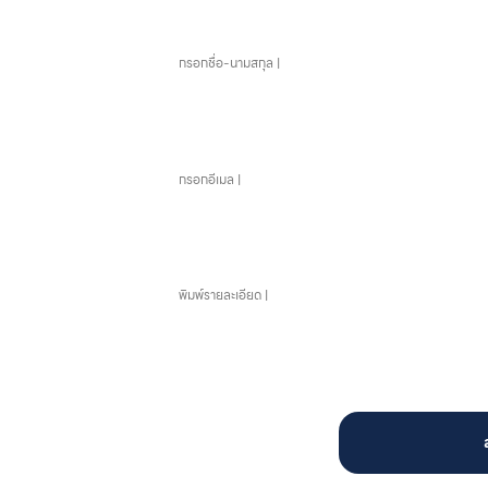
ชื่อ-นามสกุล
อีเมล
ข้อความ