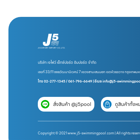
บริษัท เจไฟว์ เอ็กซ์ปอร์ต อิมปอร์ต จำกัด
เลขที่ 33/11 ซอยวัฒนานิเวศน์ 7 แขวงสามเสนนอก เขตห้วยขวาง กรุงเทพม
โทร 02-277-1345 / 061-796-6649 | อีเมล info@j5-swimmingpo
สั่งสินค้า @j5pool
ดูสินค้าทั้ง
Copyright © 2021 www.j5-swimmingpool.com | All rights reser