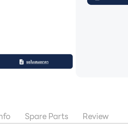
nfo
Spare Parts
Review