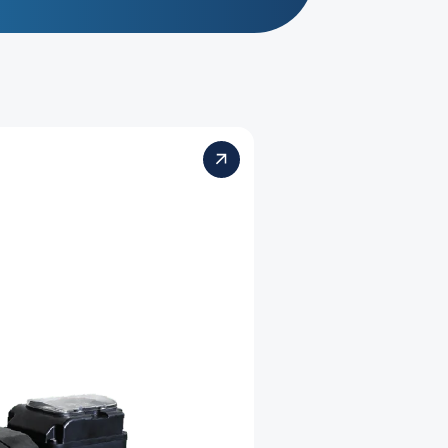
InverCaptain Pump
ปั๊มปรับความเร็ว
แบรนด์ Aquark