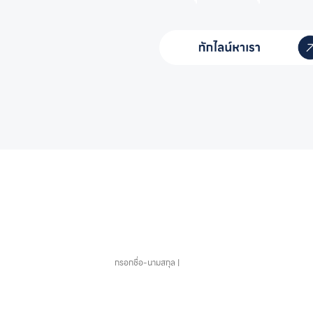
หากคุณสนใจอุปกรณ์สระว่า
ชื่อ-นามสกุล
อีเมล