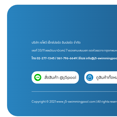
บริษัท เจไฟว์ เอ็กซ์ปอร์ต อิมปอร์ต จำกัด
เลขที่ 33/11 ซอยวัฒนานิเวศน์ 7 แขวงสามเสนนอก เขตห้วยขวาง กรุงเทพม
โทร 02-277-1345 / 061-796-6649 | อีเมล info@j5-swimmingpo
สั่งสินค้า @j5pool
ดูสินค้าทั้ง
Copyright © 2021 www.j5-swimmingpool.com | All rights reser