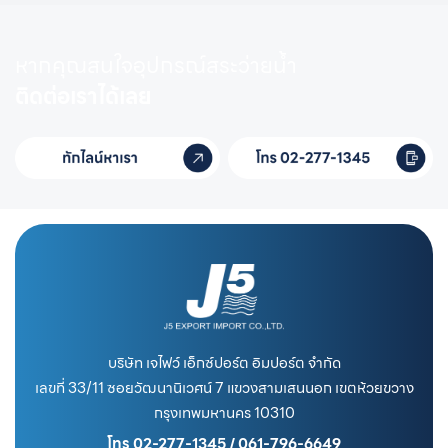
หากคุณสนใจอุปกรณ์สระว่ายน้ำ
ติดต่อเราได้เลย
บริษัท เจไฟว์ เอ็กซ์ปอร์ต อิมปอร์ต จำกัด
เลขที่ 33/11 ซอยวัฒนานิเวศน์ 7 แขวงสามเสนนอก เขตห้วยขวาง
กรุงเทพมหานคร 10310
โทร 02-277-1345 / 061-796-6649