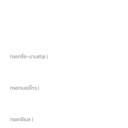
สระว่ายน้ำครบวงจร
ติดต่อเราได้เลย
ชื่อ-นามสกุล
เบอร์โทรศัพท์
อีเมล