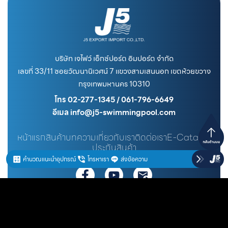
บริษัท เจไฟว์ เอ็กซ์ปอร์ต อิมปอร์ต จำกัด
เลขที่ 33/11 ซอยวัฒนานิเวศน์ 7 แขวงสามเสนนอก เขตห้วยขวาง
กรุงเทพมหานคร 10310
โทร 02-277-1345 / 061-796-6649
อีเมล info@j5-swimmingpool.com
หน้าแรก
สินค้า
บทความ
เกี่ยวกับเรา
ติดต่อเรา
E-Catalog
ประกันสินค้า
คำนวณแนะนำอุปกรณ์
โทรหาเรา
ส่งข้อความ
สั่งสินค้า @j5pool
ดูสินค้าทั้งหมด