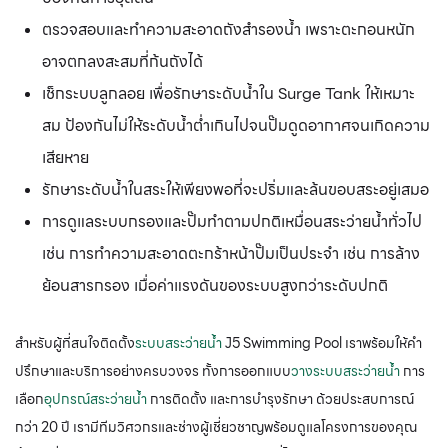
ตรวจสอบและทำความสะอาดถังสำรองน้ำ เพราะตะกอนหนัก
อาจตกลงสะสมที่ก้นถังได้
เช็กระบบลูกลอย เพื่อรักษาระดับน้ำใน Surge Tank ให้เหมาะ
สม ป้องกันไม่ให้ระดับน้ำต่ำเกินไปจนปั๊มดูดอากาศจนเกิดความ
เสียหาย
รักษาระดับน้ำในสระให้เพียงพอที่จะปริ่มและล้นขอบสระอยู่เสมอ
การดูแลระบบกรองและปั๊มทำตามปกติเหมื่อนสระว่ายน้ำทั่วไป
เช่น การทำความสะอาดตะกร้าหน้าปั๊มเป็นประจำ เช่น การล้าง
ย้อนสารกรอง เมื่อค่าแรงดันของระบบสูงกว่าระดับปกติ
สำหรับผู้ที่สนใจติดตั้ง
ระบบสระว่ายน้ำ
J5 Swimming Pool เราพร้อมให้คำ
ปรึกษาและบริการอย่างครบวงจร ทั้งการออกแบบ
วางระบบสระว่ายน้ำ
การ
เลือก
อุปกรณ์สระว่ายน้ำ
การติดตั้ง และการบำรุงรักษา ด้วยประสบการณ์
กว่า 20 ปี เรามีทีมวิศวกรและช่างผู้เชี่ยวชาญพร้อมดูแลโครงการของคุณ