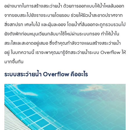
อย่างมากในการสร้างสระว่ายน้ำ ด้วยการออกแบบให้น้ำไหลล้นออก
จากขอบสระไปยังรางระบายโดยรอบ ช่วยให้ผิวน้ำสะอาดปราศจาก
สิ่งสกปรก เศษใบไม้ และฝุ่นละออง โดยน้ำที่ล้นออกจะถูกรวบรวมไป
ยังถังพักก่อนหมุนเวียนกลับมาใช้ใหม่ผ่านระบบกรอง ทำให้น้ำใน
สระใสและสะอาดอยู่เสมอ ซึ่งถ้าคุณกำลังวางแผนสร้างสระว่ายน้ำ
อยู่ ในบทความนี้ เราจะพาคุณมารู้จักสระว่ายน้ำระบบ Overflow ให้
มากขึ้นกัน
ระบบสระว่ายน้ำ Overflow
คืออะไร