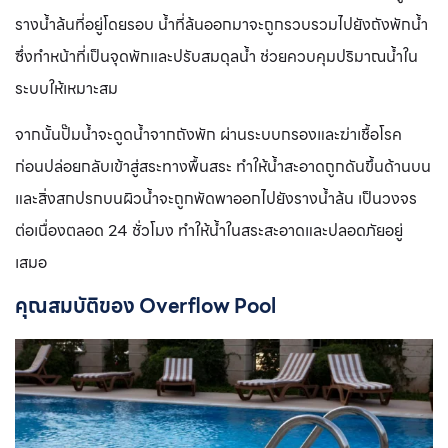
รางน้ำล้นที่อยู่โดยรอบ น้ำที่ล้นออกมาจะถูกรวบรวมไปยังถังพักน้ำ
ซึ่งทำหน้าที่เป็นจุดพักและปรับสมดุลน้ำ ช่วยควบคุมปริมาณน้ำใน
ระบบให้เหมาะสม
จากนั้นปั๊มน้ำจะดูดน้ำจากถังพัก ผ่านระบบกรองและฆ่าเชื้อโรค
ก่อนปล่อยกลับเข้าสู่สระทางพื้นสระ ทำให้น้ำสะอาดถูกดันขึ้นด้านบน
และสิ่งสกปรกบนผิวน้ำจะถูกพัดพาออกไปยังรางน้ำล้น เป็นวงจร
ต่อเนื่องตลอด 24 ชั่วโมง ทำให้น้ำในสระสะอาดและปลอดภัยอยู่
เสมอ
คุณสมบัติของ
Overflow Pool