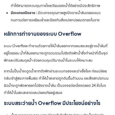
ทำให้สามารถควบคุมการไหลเวียนของน้ำได้อย่างมีประสิทธิภาพ
มีตะแกรงปิดราง :
มีตะแกรงคุณภาพสูงปิดรางน้ำล้นตลอดแนว
ทนทานต่อการเหยียบย่ำและป้องกันสิ่งแปลกปลอมตกลงในราง
หลักการทำงานของระบบ Overflow
ระบบ Overflow ทำงานด้วยการให้น้ำล้นออกจากขอบสระลงสู่รางน้ำล้นที่
อยู่โดยรอบ น้ำที่ล้นออกมาจะถูกรวบรวมไปยังถังพักน้ำซึ่งทำหน้าที่เป็นจุด
พักและปรับสมดุลน้ำ ช่วยควบคุมปริมาณน้ำในระบบให้เหมาะสม
จากนั้นปั๊มน้ำจะดูดน้ำจากถังพักผ่านระบบกรองและฆ่าเชื้อโรค ก่อนปล่อย
กลับเข้าสู่สระทางพื้นสระ ทำให้น้ำสะอาดถูกดันขึ้นด้านบน และสิ่งสกปรกบน
ผิวน้ำจะถูกพัดพาออกไปยังรางน้ำล้น เป็นวงจรต่อเนื่องตลอด 24 ชั่วโมง
ทำให้น้ำในสระสะอาดและปลอดภัยอยู่เสมอ
ระบบสระว่ายน้ำ Overflow
มีประโยชน์อย่างไร