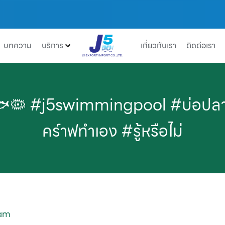
บทความ
บริการ
เกี่ยวกับเรา
ติดต่อเรา
 🐟🦠 #j5swimmingpool #บ่อปล
คร์าฟทําเอง #รู้หรือไม่
eam