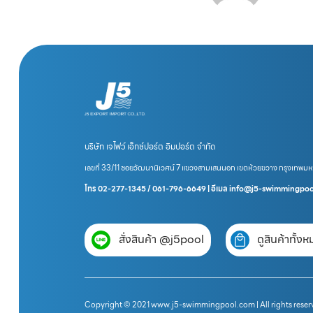
บริษัท เจไฟว์ เอ็กซ์ปอร์ต อิมปอร์ต จำกัด
เลขที่ 33/11 ซอยวัฒนานิเวศน์ 7 แขวงสามเสนนอก เขตห้วยขวาง กรุงเทพม
โทร 02-277-1345 / 061-796-6649 | อีเมล info@j5-swimmingpo
สั่งสินค้า @j5pool
ดูสินค้าทั้ง
Copyright © 2021 www.j5-swimmingpool.com | All rights reser