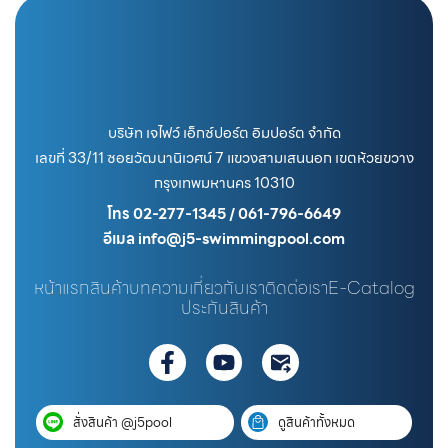
บริษัท เจไฟว์ เอ็กซ์ปอร์ต อิมปอร์ต จำกัด
เลขที่ 33/11 ซอยวัฒนานิเวศน์ 7 แขวงสามเสนนอก เขตห้วยขวาง
กรุงเทพมหานคร 10310
โทร 02-277-1345 / 061-796-6649
อีเมล info@j5-swimmingpool.com
หน้าแรก
สินค้า
บทความ
เกี่ยวกับเรา
ติดต่อเรา
E-Catalog
ประกันสินค้า
สั่งสินค้า @j5pool
ดูสินค้าทั้งหมด