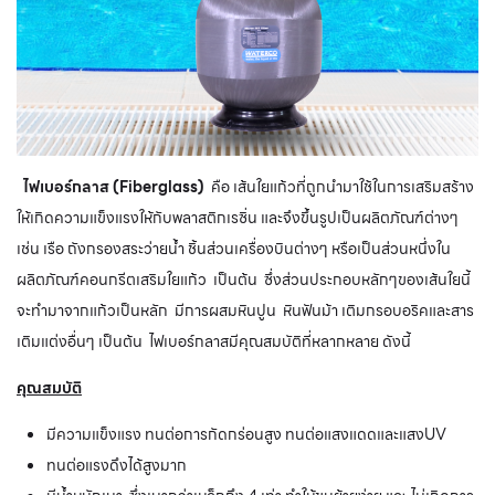
ไฟเบ
อร์กลาส (
Fiberglass
)
คือ เส้นใยแก้วที่ถูกนำมาใช้ในการเสริมสร้าง
ให้เกิดความแข็งแรงให้กับพลาสติกเรซิ่น และจึงขึ้นรูปเป็นผลิตภัณฑ์ต่างๆ
เช่น เรือ ถังกรองสระว่ายน้ำ ชิ้นส่วนเครื่องบินต่างๆ หรือเป็นส่วนหนึ่งใน
ผลิตภัณฑ์คอนกรีตเสริมใยแก้ว เป็นต้น ซึ่งส่วนประกอบหลักๆของเส้นใยนี้
จะทำมาจากแก้วเป็นหลัก มีการผสมหินปูน หินฟันม้า เติมกรอบอริคและสาร
เติมแต่งอื่นๆ เป็นต้น ไฟเบอร์กลาสมีคุณสมบัติที่หลากหลาย ดังนี้
คุณสมบัติ
มีความแข็งแรง ทนต่อการกัดกร่อนสูง ทนต่อแสงแดดและแสงUV
ทนต่อแรงดึงได้สูงมาก