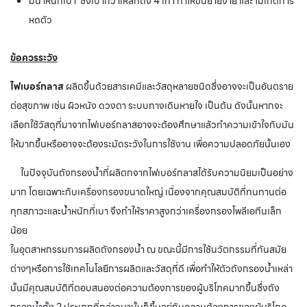
มีน้ำหนักเบา ซึ่งเบากว่าเหล็กถึง 4 เท่า ทำให้ขนย้ายง่าย และ ไม่เกิดการ
หดตัว
ข้อควรระวัง
ไฟเบอร์กลาส
ผลิตขึ้นด้วยสารเคมีและวัสดุหลายชนิดซึ่งอาจจะเป็นอันตราย
ต่อสุขภาพ เช่น ผิวหนัง ดวงตา ระบบทางเดินหายใจ เป็นต้น ดังนั้นหากจะ
เลือกใช้วัสดุที่มาจากไฟเบอร์กลาสอาจจะต้องศึกษาแล้วทำความเข้าใจกับมัน
ให้มากขึ้นหรืออาจจะต้องระมัดระวังในการใช้งาน เพื่อความปลอดภัยนั้นเอง
ในปัจจุบันถังกรองน้ำที่ผลิตกจากไฟเบอร์กลาสได้รับความนิยมเป็นอย่าง
มาก โดยเฉพาะกับเครื่องกรองขนาดใหญ่ เนื่องจากคุณสมบัติที่ทนทานต่อ
ทุกสภาวะและน้ำหนักที่เบา จึงทำให้ราคาสูงกว่าเครื่องกรองโพลีเอทีนเล็ก
น้อย
ในอุตสาหกรรมการผลิตถังกรองน้ำ ณ ขณะนี้มีการใช้นวัตกรรมที่ทันสมัย
ต่างๆหรือการใช้เทคโนโลยีการผลิตและวัสดุที่ดี เพื่อทำให้ตัวถังกรองน้ำเหล่า
นั้นมีคุณสมบัติที่ตอบสนองต่อความต้องการของผู้บริโภคมากขึ้นซึ่งถัง