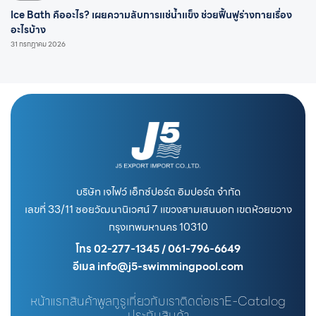
Ice Bath คืออะไร? เผยความลับการแช่น้ำแข็ง ช่วยฟื้นฟูร่างกายเรื่อง
อะไรบ้าง
31 กรกฎาคม 2026
บริษัท เจไฟว์ เอ็กซ์ปอร์ต อิมปอร์ต จำกัด
เลขที่ 33/11 ซอยวัฒนานิเวศน์ 7 แขวงสามเสนนอก เขตห้วยขวาง
กรุงเทพมหานคร 10310
โทร 02-277-1345 / 061-796-6649
อีเมล info@j5-swimmingpool.com
หน้าแรก
สินค้า
พูลกูรู
เกี่ยวกับเรา
ติดต่อเรา
E-Catalog
ประกันสินค้า