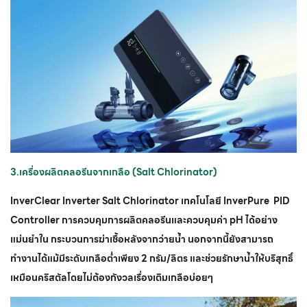
3.เครื่องผลิตคลอรีนจากเกลือ (Salt Chlorinator)
InverClear Inverter Salt Chlorinator เทคโนโลยี InverPure PID
Controller การควบคุมการผลิตคลอรีนและควบคุมค่า pH ได้อย่าง
แม่นยำใน กระบวนการฆ่าเชื้อหลังจากว่ายน้ำ นอกจากนี้ยังสามารถ
ทำงานได้แม้มีระดับเกลือต่ำเพียง 2 กรัม/ลิตร และช่วยรักษาน้ำให้บริสุทธิ์
เหมือนคริสตัลโดยไม่ต้องกังวลเรื่องเติมเกลือบ่อยๆ