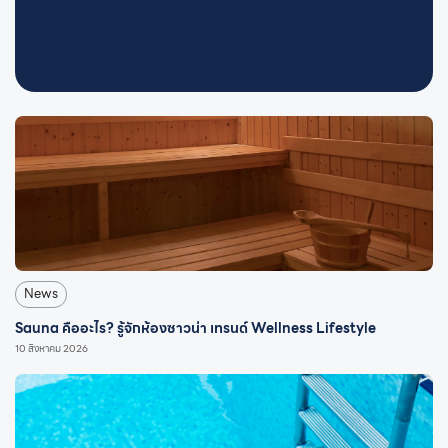
News
Sauna คืออะไร? รู้จักห้องซาวน่า เทรนด์ Wellness Lifestyle
10 สิงหาคม 2026