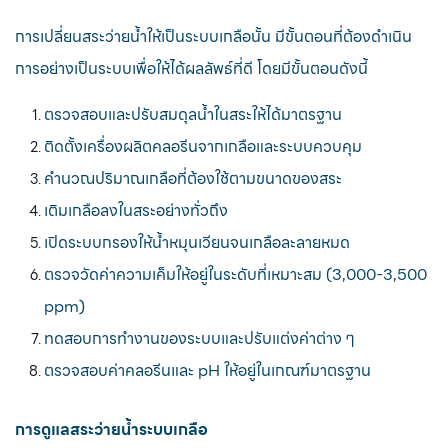
การเปลี่ยนสระว่ายน้ำให้เป็นระบบเกลือนั้น มีขั้นตอนที่ต้องดำเนิน
การอย่างเป็นระบบเพื่อให้ได้ผลลัพธ์ที่ดี โดยมีขั้นตอนดังนี้
ตรวจสอบและปรับสมดุลน้ำในสระให้ได้มาตรฐาน
ติดตั้งเครื่องผลิตคลอรีนจากเกลือและระบบควบคุม
คำนวณปริมาณเกลือที่ต้องใช้ตามขนาดของสระ
เติมเกลือลงในสระอย่างทั่วถึง
เปิดระบบกรองให้น้ำหมุนเวียนจนเกลือละลายหมด
ตรวจวัดค่าความเค็มให้อยู่ในระดับที่เหมาะสม (3,000-3,500
ppm)
ทดสอบการทำงานของระบบและปรับแต่งค่าต่าง ๆ
ตรวจสอบค่าคลอรีนและ pH ให้อยู่ในเกณฑ์มาตรฐาน
การดูแลสระว่ายน้ำระบบเกลือ