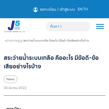
ลงทะเบียน / เข้าสู่ระบบ
EN
|
TH
หน้าแรก
/
พลูกูรู
/
สระว่ายน้ำระบบเกลือ คืออะไร มีข้อดี-ข้อเสียอย่างไรบ้าง
สระว่ายน้ำระบบเกลือ คืออะไร มีข้อดี-ข้อ
เสียอย่างไรบ้าง
News
30 มีนาคม 2022