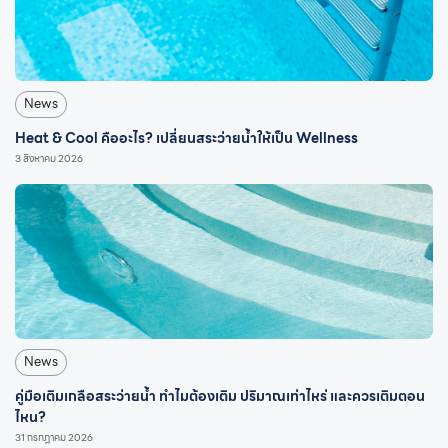
News
Heat & Cool คืออะไร? เปลี่ยนสระว่ายน้ำให้เป็น Wellness
3 สิงหาคม 2026
News
คู่มือเติมเกลือสระว่ายน้ำ ทำไมต้องเติม ปริมาณเท่าไหร่ และควรเติมตอน
ไหน?
31 กรกฎาคม 2026