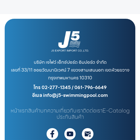
บริษัท เจไฟว์ เอ็กซ์ปอร์ต อิมปอร์ต จำกัด
เลขที่ 33/11 ซอยวัฒนานิเวศน์ 7 แขวงสามเสนนอก เขตห้วยขวาง
กรุงเทพมหานคร 10310
โทร 02-277-1345 / 061-796-6649
อีเมล info@j5-swimmingpool.com
หน้าแรก
สินค้า
บทความ
เกี่ยวกับเรา
ติดต่อเรา
E-Catalog
ประกันสินค้า