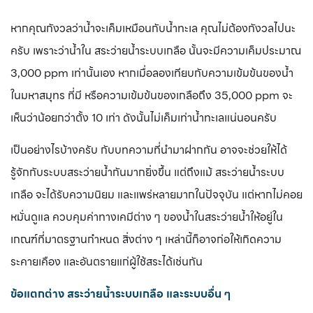
หากคุณกังวลว่าน้ำจะเค็มเหมือนกับน้ำทะเล คุณไม่ต้องกังวลไปนะ
ครับ เพราะว่าน้ำใน
สระว่ายน้ำระบบเกลือ
นั้นจะมีความเค็มประมาณ
3,000 ppm เท่านั้นเอง หากเมื่อลองเทียบกับความเข้มข้นของน้ำ
ในมหาสมุทร ที่มี หรือความเข้มข้นของเกลือถึง 35,000 ppm จะ
เห็นว่าน้อยกว่าตั้ง 10 เท่า ดังนั้นไม่เค็มเท่าน้ำทะเลแน่นอนครับ
เป็นอย่างไรบ้างครับ กับบทความที่นำมาฝากกัน อาจจะช่วยให้ได้
รู้จักกับระบบสระว่ายน้ำกันมากยิ่งขึ้น แต่ถึงแม้
สระว่ายน้ำระบบ
เกลือ
จะได้รับความนิยม และแพร่หลายมากในปัจจุบัน แต่หากไม่คอย
หมั่นดูแล ควบคุมค่าทางเคมีต่าง ๆ ของน้ำในสระว่ายน้ำให้อยู่ใน
เกณฑ์ที่มาตรฐานกำหนด สิ่งต่าง ๆ เหล่านี้ก็อาจก่อให้เกิดความ
ระคายเคือง และอันตรายแก่ผู้ใช้สระได้เช่นกัน
ข้อแตกต่าง
สระว่ายน้ำระบบเกลือ
และระบบอื่น ๆ