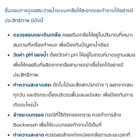
ขั้นตอนการดูแลสระว่ายน้ำระบบเกลือให้สะอาดและทำงานได้อย่างมี
ประสิทธิภาพ มีดังนี้
ตรวจสอบและเติมเกลือ
คอยเติมเกลือให้อยู่ในปริมาณที่เหมาะ
สมตามที่เครื่องกำหนด เพื่อป้องกันปัญหาน้ำเขียว
วัดค่า pH ของน้ำ
ต้องวัดค่า pH ให้อยู่ในเกณฑ์มาตรฐานเสมอ
เพื่อให้คลอรีนที่ผลิตจากเกลือสามารถฆ่าเชื้อโรคได้อย่างมี
ประสิทธิภาพ
ทำความสะอาดสระ
ตักใบไม้และสิ่งสกปรกต่าง ๆ ออกจากสระ
ทุกวัน และขัดกระเบื้องบริเวณพื้นและผนังสระ เพื่อป้องกันการ
เกิดตะไคร่น้ำ
ล้างระบบกรอง
กรณีที่ใช้ถังกรองทราย ควรทำการล้าง
Backwash เพื่อให้ระบบกรองทำงานได้เต็มที่
ทำความสะอาด
ควรถอดล้างแท่งแปลงเกลือตามระยะเวลาที่