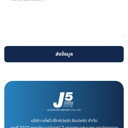
ส่งข้อมูล
บริษัท เจไฟว์ เอ็กซ์ปอร์ต อิมปอร์ต จำกัด
เลขที่ 33/11 ซอยวัฒนานิเวศน์ 7 แขวงสามเสนนอก เขตห้วยขวาง