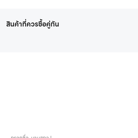
สินค้าที่ควรซื้อคู่กัน
หากคุณสนใจอุปกรณ์
สระว่ายน้ำครบวงจร
ติดต่อเราได้เลย
ชื่อ-นามสกุล