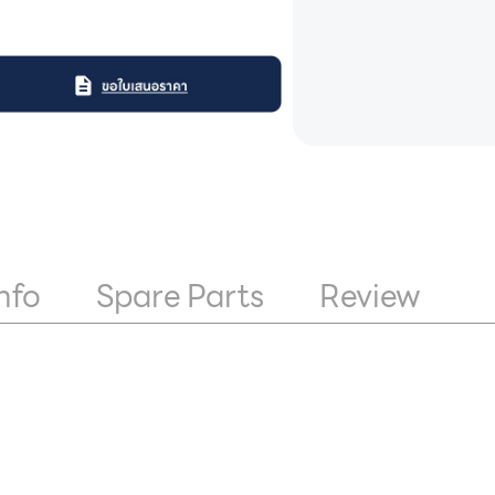
nfo
Spare Parts
Review