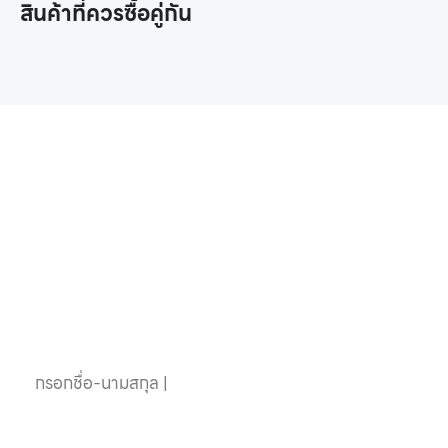
สินค้าที่ควรซื้อคู่กัน
หากคุณสนใจอุปกรณ์
สระว่ายน้ำครบวงจร
ติดต่อเราได้เลย
ชื่อ-นามสกุล
เบอร์โทรศัพท์