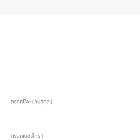
หากคุณสนใจอุปกรณ์
สระว่ายน้ำครบวงจร
ติดต่อเราได้เลย
ชื่อ-นามสกุล
เบอร์โทรศัพท์