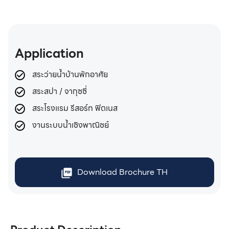
Application
สระว่ายน้ำบ้านพักอาศัย
สระสปา / จากุซซี่
สระโรงแรม รีสอร์ท ฟิตเนส
งานระบบน้ำเชิงพาณิชย์
Download Brochure TH