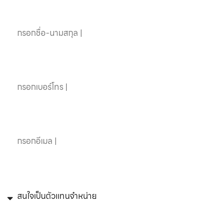
ชื่อ-นามสกุล
เบอร์โทรศัพท์
อีเมล
หัวข้อที่สนใจ