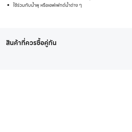
ใช้ร่วมกับน้ำพุ หรือเอฟเฟกต์น้ำต่าง ๆ
สินค้าที่ควรซื้อคู่กัน
หากคุณสนใจอุปกรณ์
สระว่ายน้ำครบวงจร
ติดต่อเราได้เลย