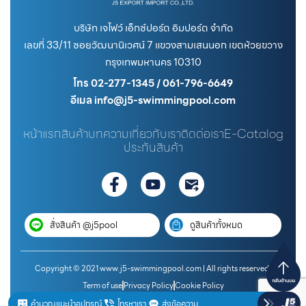
บริษัท เจไฟว์ เอ็กซ์ปอร์ต อิมปอร์ต จำกัด
เลขที่ 33/11 ซอยวัฒนานิเวศน์ 7 แขวงสามเสนนอก เขตห้วยขวาง
กรุงเทพมหานคร 10310
โทร 02-277-1345 / 061-796-6649
อีเมล info@j5-swimmingpool.com
หน้าแรก
สินค้า
บทความ
เกี่ยวกับเรา
ติดต่อเรา
E-Catalog
ประกันสินค้า
สั่งสินค้า @j5pool
ดูสินค้าทั้งหมด
Copyright © 2021 www.j5-swimmingpool.com | All rights reserved.
Term of use
Privacy Policy
Cookie Policy
คำนวณแนะนำอุปกรณ์
โทรหาเรา
ส่งข้อความ