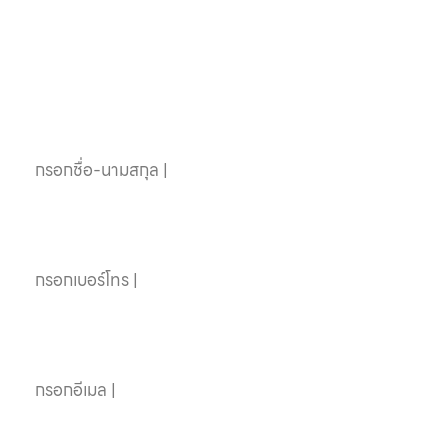
สระว่ายน้ำครบวงจร
ติดต่อเราได้เลย
ชื่อ-นามสกุล
เบอร์โทรศัพท์
อีเมล