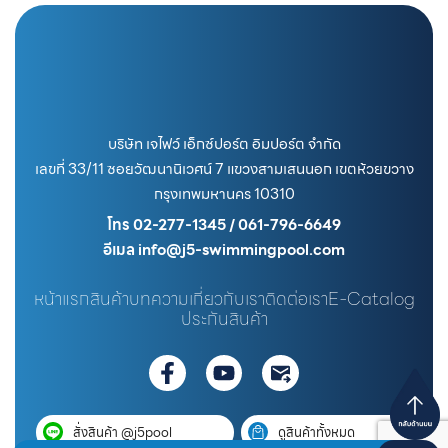
บริษัท เจไฟว์ เอ็กซ์ปอร์ต อิมปอร์ต จำกัด
เลขที่ 33/11 ซอยวัฒนานิเวศน์ 7 แขวงสามเสนนอก เขตห้วยขวาง
กรุงเทพมหานคร 10310
โทร 02-277-1345 / 061-796-6649
อีเมล info@j5-swimmingpool.com
หน้าแรก
สินค้า
บทความ
เกี่ยวกับเรา
ติดต่อเรา
E-Catalog
ประกันสินค้า
สั่งสินค้า @j5pool
ดูสินค้าทั้งหมด