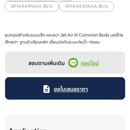
SP14341PAKA สีขาว
SP14343PAKA สีขาว
อุปกรณ์สำหรับระบบเจ็ท และสปา Jet Air III Common Body บอดี้ท่อ
เจ็ทสปา ฐานตัวเรือนหลัก เชื่อมต่อกับระบบท่อน้ำ-ท่อลม