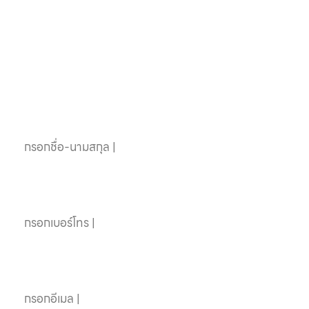
หากคุณสนใจอุปกรณ์
สระว่ายน้ำครบวงจร
ติดต่อเราได้เลย
ชื่อ-นามสกุล
เบอร์โทรศัพท์
อีเมล