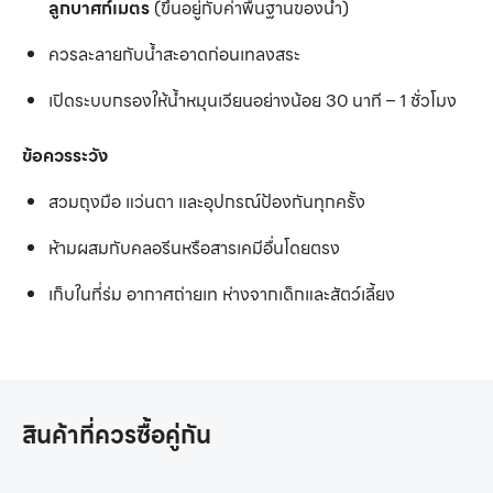
ลูกบาศก์เมตร
(ขึ้นอยู่กับค่าพื้นฐานของน้ำ)
ควรละลายกับน้ำสะอาดก่อนเทลงสระ
เปิดระบบกรองให้น้ำหมุนเวียนอย่างน้อย 30 นาที – 1 ชั่วโมง
ข้อควรระวัง
สวมถุงมือ แว่นตา และอุปกรณ์ป้องกันทุกครั้ง
ห้ามผสมกับคลอรีนหรือสารเคมีอื่นโดยตรง
เก็บในที่ร่ม อากาศถ่ายเท ห่างจากเด็กและสัตว์เลี้ยง
สินค้าที่ควรซื้อคู่กัน