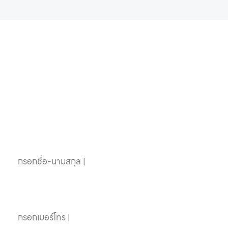
หากคุณสนใจอุปกรณ์
สระว่ายน้ำครบวงจร
ติดต่อเราได้เลย
ชื่อ-นามสกุล
เบอร์โทรศัพท์