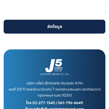
ส่งข้อมูล
บริษัท เจไฟว์ เอ็กซ์ปอร์ต อิมปอร์ต จำกัด
เลขที่ 33/11 ซอยวัฒนานิเวศน์ 7 แขวงสามเสนนอก เขตห้วยขวาง
กรุงเทพมหานคร 10310
โทร 02-277-1345 / 061-796-6649
อีเมล info@j5-swimmingpool.com