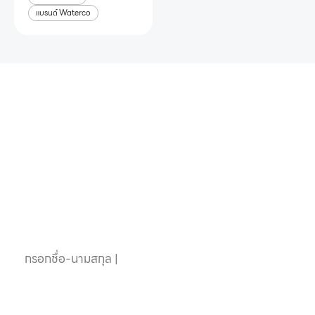
แบรนด์ Waterco
หากคุณสนใจอุปกรณ์
สระว่ายน้ำครบวงจร
ติดต่อเราได้เลย
ชื่อ-นามสกุล
เบอร์โทรศัพท์