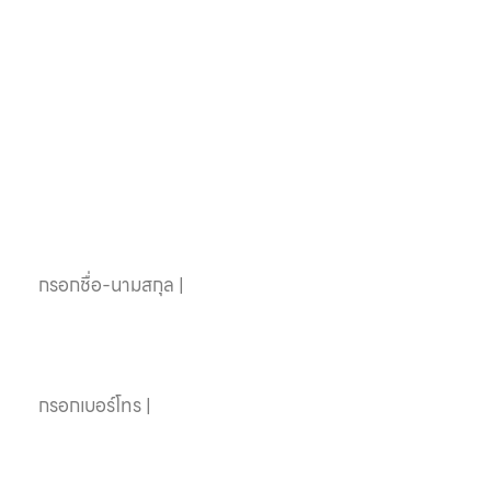
หากคุณสนใจอุปกรณ์
สระว่ายน้ำครบวงจร
ติดต่อเราได้เลย
ชื่อ-นามสกุล
เบอร์โทรศัพท์
อีเมล