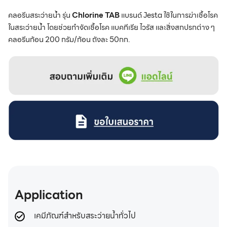
คลอรีนสระว่ายน้ำ รุ่น
Chlorine TAB
แบรนด์ Jesta ใช้ในการฆ่าเชื้อโรค
ในสระว่ายน้ำ โดยช่วยกำจัดเชื้อโรค แบคทีเรีย ไวรัส และสิ่งสกปรกต่าง ๆ
คลอรีนก้อน 200 กรัม/ก้อน ถังละ 50กก.
Application
เคมีภัณฑ์สำหรับสระว่ายน้ำทั่วไป