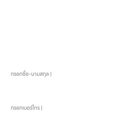
หากคุณสนใจอุปกรณ์
สระว่ายน้ำครบวงจร
ติดต่อเราได้เลย
ชื่อ-นามสกุล
เบอร์โทรศัพท์
อีเมล