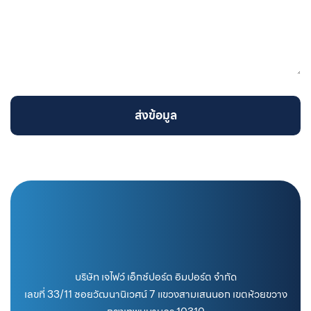
ส่งข้อมูล
บริษัท เจไฟว์ เอ็กซ์ปอร์ต อิมปอร์ต จำกัด
เลขที่ 33/11 ซอยวัฒนานิเวศน์ 7 แขวงสามเสนนอก เขตห้วยขวาง