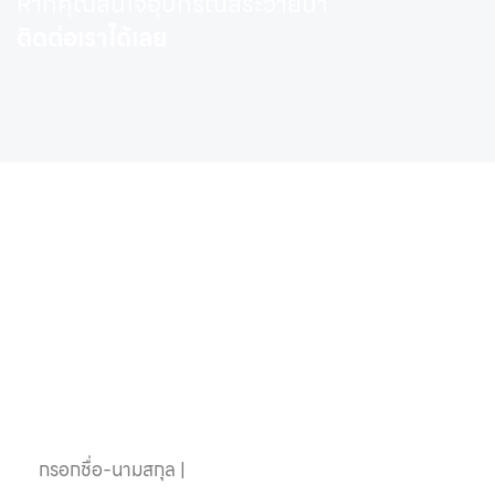
หากคุณสนใจอุปกรณ์สระว่ายน้ำ
ติดต่อเราได้เลย
หากคุณสนใจอุปกรณ์
สระว่ายน้ำครบวงจร
ติดต่อเราได้เลย
ชื่อ-นามสกุล