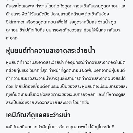
ก้นสระโดยเฉพาะ ทำงานโดยต่อหัวดูดตะกอนเข้ากับสายดูดตะกอน และ
ด้ามยาวเพื่อให้จับถนัดมือ ปลายสายอีกด้านจะต่อเข้ากับช่อง
Skimmer หรือจุดดูดตะกอน เพื่อใช้แรงดูดจากปั๊มสระว่ายน้ำ ดูด
ตะกอนเข้าไปกักเก็บที่ระบบกรองหลักของสระ ช่วยให้พื้นสระกลับมา
สะอาด
หุ่นยนต์ทำความสะอาดสระว่ายน้ำ
หุ่นยนต์ทำความสะอาดสระว่ายน้ำ คืออุปกรณ์ทำความสะอาดอัตโนมัติ
ที่ช่วยทุ่นแรงได้มากที่สุด ทำหน้าที่ดูดตะกอน ขัดพื้น นอกจากนี้หุ่นยนต์
ทำความสะอาดสระว่ายน้ำบางรุ่นยังสามารถทำความสะอาดผนังสระได้
ด้วย โดยไม่ต้องเชื่อมต่อกับระบบปั๊มของสระ หุ่นยนต์จะมีระบบกรองและ
ถุงเก็บตะกอนในตัว ช่วยลดภาระของระบบกรองหลัก และทำให้การดูแล
สระเป็นเรื่องง่าย สะดวกสบาย และรวดเร็วมากขึ้น
เคมีภัณฑ์ดูแลสระว่ายน้ำ
เคมีภัณฑ์มีบทบาทสำคัญในการรักษาคุณภาพน้ำ ให้อยู่ในระดับที่