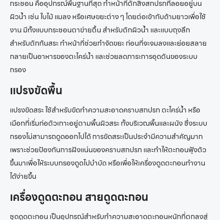
กระชอน คืออุปกรณ์พื้นฐานที่สุด ทำหน้าที่ตักสิ่งสกปรกที่ลอยอยู่บน
ผิวน้ำ เช่น ใบไม้ แมลง หรือเศษขยะต่าง ๆ โดยต่อเข้ากับด้ามยาวเพื่อใช้
งาน มีทั้งแบบกระชอนตาข่ายตื้น สำหรับตักผิวน้ำ และแบบถุงลึก
สำหรับตักก้นสระ ทำหน้าที่ช่วยกำจัดขยะ ก่อนที่จะจมลงและย่อยสลาย
กลายเป็นอาหารของตะไคร่น้ำ และช่วยลดภาระการอุดตันของระบบ
กรอง
แปรงขัดพื้น
แปรงขัดสระ ใช้สำหรับขัดทำความสะอาดคราบสกปรก ตะไคร่น้ำ หรือ
เมือกที่เริ่มก่อตัวเกาะอยู่ตามพื้นผิวสระ ทั้งบริเวณพื้นและผนัง ซึ่งระบบ
กรองไม่สามารถดูดออกไปได้ การขัดสระเป็นประจำมีความสำคัญมาก
เพราะช่วยป้องกันการฝังแน่นของคราบสกปรก และทำให้ตะกอนฟุ้งตัว
ขึ้นมาเพื่อให้ระบบกรองดูดไปบำบัด หรือเพื่อให้เครื่องดูดตะกอนทำงาน
ได้ง่ายขึ้น
เครื่องดูดตะกอน สายดูดตะกอน
ชุดดูดตะกอน เป็นอุปกรณ์สำหรับทำความสะอาดตะกอนหนักที่ตกลงสู่