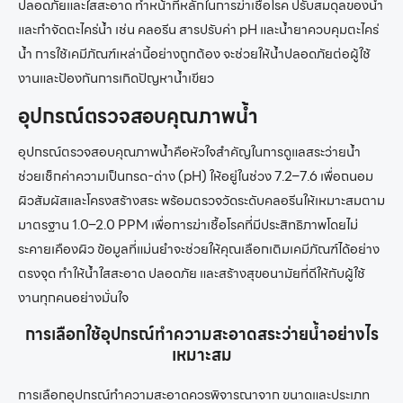
ปลอดภัยและใสสะอาด ทำหน้าที่หลักในการฆ่าเชื้อโรค ปรับสมดุลของน้ำ
และกำจัดตะไคร่น้ำ เช่น คลอรีน สารปรับค่า pH และน้ำยาควบคุมตะไคร่
น้ำ การใช้เคมีภัณฑ์เหล่านี้อย่างถูกต้อง จะช่วยให้น้ำปลอดภัยต่อผู้ใช้
งานและป้องกันการเกิดปัญหาน้ำเขียว
อุปกรณ์ตรวจสอบคุณภาพน้ำ
อุปกรณ์ตรวจสอบคุณภาพน้ำคือหัวใจสำคัญในการดูแลสระว่ายน้ำ
ช่วยเช็กค่าความเป็นกรด-ด่าง (pH) ให้อยู่ในช่วง 7.2–7.6 เพื่อถนอม
ผิวสัมผัสและโครงสร้างสระ พร้อมตรวจวัดระดับคลอรีนให้เหมาะสมตาม
มาตรฐาน 1.0–2.0 PPM เพื่อการฆ่าเชื้อโรคที่มีประสิทธิภาพโดยไม่
ระคายเคืองผิว ข้อมูลที่แม่นยำจะช่วยให้คุณเลือกเติมเคมีภัณฑ์ได้อย่าง
ตรงจุด ทำให้น้ำใสสะอาด ปลอดภัย และสร้างสุขอนามัยที่ดีให้กับผู้ใช้
งานทุกคนอย่างมั่นใจ
การเลือกใช้อุปกรณ์ทำความสะอาดสระว่ายน้ำอย่างไร
เหมาะสม
การเลือกอุปกรณ์ทำความสะอาดควรพิจารณาจาก ขนาดและประเภท