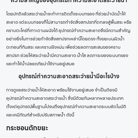
ความสำคัญของอุปกรณ์ทำความสะอาดสระว่ายน้ำ
โดยปกติแล้วสระว่ายน้ำจะทำการติดตั้งระบบกรอง ที่ช่วยบำบัดน้ำให้
สะอาด แต่ระบบกรองก็ไม่สามารถกำจัดสิ่งสกปรกที่ตกลงสู่พื้นสระ หรือ
คราบตะไคร่ที่เกาะตามผนังได้ อุปกรณ์ทำความสะอาดจึงมีความสำคัญ
อย่างยิ่งในการช่วยกำจัดสิ่งสกปรกเหล่านี้โดยตรง ทั้งขยะบนผิวน้ำ
ตะกอนที่ก้นสระ และคราบฝังแน่น เพื่อช่วยลดการสะสมของคราบ
สกปรก ช่วยให้สระว่ายน้ำมีความสะอาด น้ำใส ลดภาระของระบบกรอง
และทำให้น้ำปลอดภัยน่าใช้งานอยู่เสมอ
อุปกรณ์ทำความสะอาดสระว่ายน้ำมีอะไรบ้าง
การดูแลสระว่ายน้ำให้สะอาด พร้อมใช้งานอยู่เสมอ จำเป็นต้องมี
อุปกรณ์ทำความสะอาดสระว่ายน้ำ ซึ่งมีด้วยกันหลากหลายประเภท
ตั้งแต่อุปกรณ์พื้นฐานไปจนถึงอุปกรณ์ทำความสะอาดระบบอัตโนมัติ
และเคมีภัณฑ์สำหรับปรับสภาพน้ำ ดังนี้
กระชอนตักขยะ