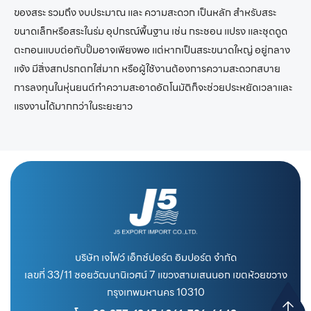
ของสระ รวมถึง งบประมาณ และ ความสะดวก เป็นหลัก สำหรับสระ
ขนาดเล็กหรือสระในร่ม อุปกรณ์พื้นฐาน เช่น กระชอน แปรง และชุดดูด
ตะกอนแบบต่อกับปั๊มอาจเพียงพอ แต่หากเป็นสระขนาดใหญ่ อยู่กลาง
แจ้ง มีสิ่งสกปรกตกใส่มาก หรือผู้ใช้งานต้องการความสะดวกสบาย
การลงทุนในหุ่นยนต์ทำความสะอาดอัตโนมัติก็จะช่วยประหยัดเวลาและ
แรงงานได้มากกว่าในระยะยาว
บริษัท เจไฟว์ เอ็กซ์ปอร์ต อิมปอร์ต จำกัด
เลขที่ 33/11 ซอยวัฒนานิเวศน์ 7 แขวงสามเสนนอก เขตห้วยขวาง
กรุงเทพมหานคร 10310