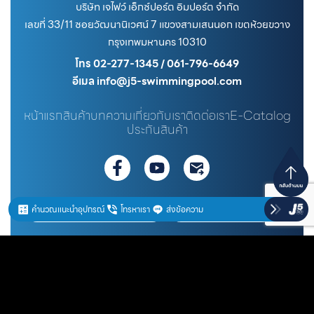
บริษัท เจไฟว์ เอ็กซ์ปอร์ต อิมปอร์ต จำกัด
เลขที่ 33/11 ซอยวัฒนานิเวศน์ 7 แขวงสามเสนนอก เขตห้วยขวาง
กรุงเทพมหานคร 10310
โทร 02-277-1345 / 061-796-6649
อีเมล info@j5-swimmingpool.com
หน้าแรก
สินค้า
บทความ
เกี่ยวกับเรา
ติดต่อเรา
E-Catalog
ประกันสินค้า
สั่งสินค้า @j5pool
ดูสินค้าทั้งหมด
คำนวณแนะนำอุปกรณ์
โทรหาเรา
ส่งข้อความ
Copyright © 2021 www.j5-swimmingpool.com | All rights reserved.
Term of use
Privacy Policy
Cookie Policy