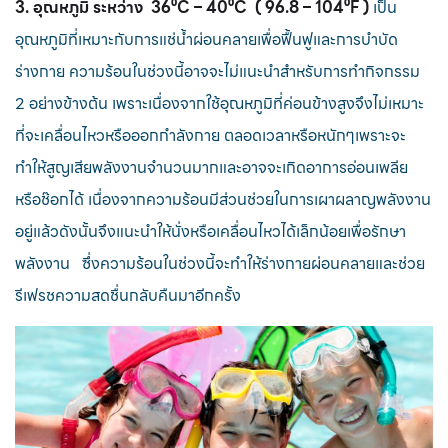
3. อุณหภูมิ ระหว่าง 36⁰C – 40⁰C ( 96.8 – 104⁰F )
เป็น
อุณหภูมิที่เหมาะกับการแช่น้ำผ่อนคลายเพื่อฟื้นฟูและการบำบัด
ร่างกาย ความร้อนในช่วงนี้อาจจะไม่แนะนำสำหรับการทำกิจกรรม
2 อย่างข้างต้น เพราะเนื่องจากใช้อุณหภูมิที่ค่อนข้างสูงจึงไม่เหมาะ
ที่จะเคลื่อนไหวหรือออกกำลังกาย ตลอดเวลาหรือหนักๆเพราะจะ
ทำให้สูญเสียพลังงานจำนวนมากและอาจจะเกิดอาการอ่อนเพลีย
หรือช๊อกได้ เนื่องจากความร้อนมีส่วนช่วยในการเผาผลาญพลังงาน
อยู่แล้วดังนั้นจึงแนะนำให้นั่งหรือเคลื่อนไหวได้เล็กน้อยเพื่อรักษา
พลังงาน ซึ่งความร้อนในช่วงนี้จะทำให้ร่างกายผ่อนคลายและช่วย
รีเฟรชความสดชื่นกลับคืนมาอีกครั้ง