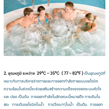
2. อุณหภูมิ ระหว่าง 29⁰C – 35⁰C ( 77 – 82⁰F )
เป็นอุณหภูมิที่
เหมาะกับการบริหารร่างกายและการออกกำลังกายแบบแอโรบิค
ความร้อนในช่วงนี้จะช่วยเสริมสร้างความแข็งแรงของระบบหัวใจ
และ ปอด เป็นต้น การออกกำลังในลักษณะนี้หมายถึง การเดินใน
สระ การเต้นแอโรบิคในน้ำ การวิ่งเบาๆในน้ำ เป็นต้น การออก