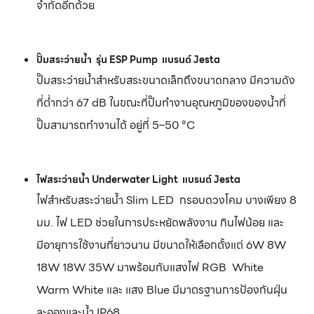
จำกัดอีกด้วย
ปั๊มสระว่ายน้ำ รุ่น ESP Pump แบรนด์ Jesta
ปั๊มสระว่ายน้ำสำหรับสระขนาดเล็กถึงขนาดกลาง มีความดัง
ที่ต่ำกว่า 67 dB ในขณะที่ปั๊มทำงานอุณหภูมิของของน้ำที่
ปั๊มสามารถทำงานได้ อยู่ที่ 5–50
°C
ไฟสระว่ายน้ำ Underwater Light แบรนด์ Jesta
ไฟสำหรับสระว่ายน้ำ Slim LED กรอบดวงโคม บางเพียง 8
มม.
ไ
ฟ LED ช่วยในการประหยัดพลังงาน กินไฟน้อย และ
มีอายุการใช้งานที่ยาวนาน มีขนาดให้เลือกตั้งแต่ 6
W
8
W
18
W
18
W
35
W
มาพร้อมกับแสงไฟ RGB White
Warm White และ แสง Blue มีมาตรฐานการป้องกันฝุ่น
ละอองและน้ำ IP68