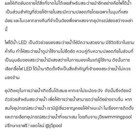
ผลให้เกิดอันตรายได้สิ่งที่ขาดไม่ได้เลยสำหรับสระว่ายน้าอีกอย่างคือไฟใต้น้ำ
เป็นส่วนสำคัญที่ช่วยให้ภายในสระมีความปลอดภัยโดยเฉพาะในมุมที่แสง
น้อย และในเวลากลางคืนที่จำเป็นต้องพึ่งพาแสงจากอุปกรณ์ส่องสว่างเหล่า
นี้
ไฟใต้น้ำ LED เป็นตัวช่วยของสระว่ายน้ำให้มีความสวยงาม มีชีวิตชีวาในยาม
ค่ำคืน ทำให้สระว่ายน้ำดูน่าใช้งานไม่อึดอัด ควบคู่กับความปลอดภัยในส่วนที่
เป็นมุมอับของสระว่ายน้ำมีแสงสว่างในการมองเห็นแก่ผู้ใช้งาน ดังนั้นการ
เลือกซื้อไฟ LED ใต้น้ำมาติดตั้งจึงเป็นสิ่งสำคัญที่เจ้าของสระว่ายน้ำไม่ควร
มองข้าม
อุบัติเหตุในการว่ายน้ำเกิดขึ้นได้เสมอ หากเราไม่ระมัดระวัง ดังนั้นจึงต้องมี
ตัวช่วยสำหรับสระว่ายน้ำ เพื่อให้การว่ายน้ำสามารถว่ายได้อย่างราบรื่น หาก
สนใจอุปกรณ์สระว่ายน้ำ เรามีผู้เชี่ยวชาญคอยให้คำแนะนำ ในเรื่องการติดตั้ง
และการเลือกอุปกรณ์สระว่ายน้ำที่เหมาะสม โดยทีมงาน j5swimmingpool
ปรึกษาเราฟรี ! แอดไลน์ @j5pool