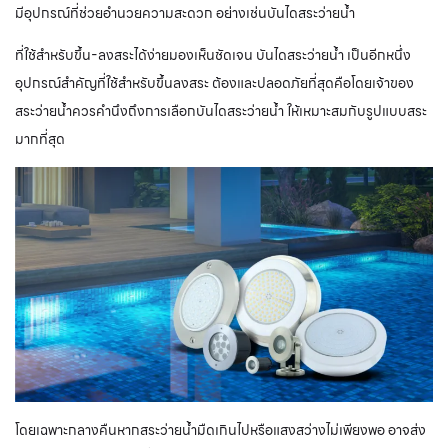
มีอุปกรณ์ที่ช่วยอำนวยความสะดวก อย่างเช่นบันไดสระว่ายน้ำ
ที่ใช้สำหรับขึ้น-ลงสระได้ง่ายมองเห็นชัดเจน บันไดสระว่ายน้ำ เป็นอีกหนึ่ง
อุปกรณ์สำคัญที่ใช้สำหรับขึ้นลงสระ ต้องและปลอดภัยที่สุดคือโดยเจ้าของ
สระว่ายน้ำควรคำนึงถึงการเลือกบันไดสระว่ายน้ำ ให้เหมาะสมกับรูปแบบสระ
มากที่สุด
โดยเฉพาะกลางคืนหากสระว่ายน้ำมืดเกินไปหรือแสงสว่างไม่เพียงพอ อาจส่ง