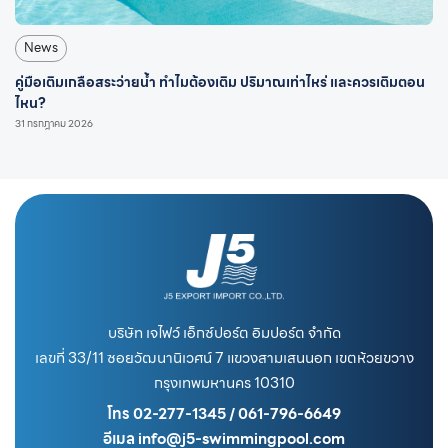
News
คู่มือเติมเกลือสระว่ายน้ำ ทำไมต้องเติม ปริมาณเท่าไหร่ และควรเติมตอน
ไหน?
31 กรกฎาคม 2026
บริษัท เจไฟว์ เอ็กซ์ปอร์ต อิมปอร์ต จำกัด
เลขที่ 33/11 ซอยวัฒนานิเวศน์ 7 แขวงสามเสนนอก เขตห้วยขวาง
กรุงเทพมหานคร 10310
โทร 02-277-1345 / 061-796-6649
อีเมล info@j5-swimmingpool.com