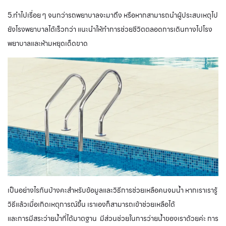
5.ทำไปเรื่อย ๆ จนกว่ารถพยาบาลจะมาถึง หรือหากสามารถนำผู้ประสบเหตุไป
ยังโรงพยาบาลได้เร็วกว่า แนะนำให้ทำการช่วยชีวิตตลอดการเดินทางไปโรง
พยาบาลและห้ามหยุดเด็ดขาด
เป็นอย่างไรกันบ้างคะสำหรับข้อมูลและวิธีการช่วยเหลือคนจมน้ำ หากเราเรารู้
วิธีแล้วเมื่อเกิดเหตุการณ์ขึ้น เราเองก็สามารถเข้าช่วยเหลือได้
และการมีสระว่ายน้ำที่ได้มาตฐาน มีส่วนช่วยในการว่ายน้ำของเราด้วยค่ะ การ