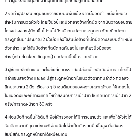
1.นำผู้ประสบเหตุออกจากจุดเกิดเหตุและให้อยู่ในที่ปลอดภัย
2.จัดท่าผู้ประสบเหตุนอนหงายราบบนพื้นแข็ง จากนั้นวัดตำแหน่งที่เหมาะ
สำหรับการนวดหัวใจ โดยใช้นิ้วชี้และนิ้วกลางข้างที่ถนัด จากนั้นวาดขอบชาย
โครงล่างของผู้ป่วยขึ้นไปจนไปถึงบริเวณปลายกระดูกอก วัดเหนือปลาย
กระดูกขึ้นมาประมาณ 2 นิ้วมือ แล้วใช้สันมือข้างที่ไม่ถนัดวางลงบนตำแหน่ง
ดังกล่าว และใช้สันมือข้างที่ถนัดกดทับลงไปและเกี่ยวนิ้วมือสอง
ข้าง (interlocked fingers) ยกปลายนิ้วขึ้นจากหน้าอก
3.ผู้ช่วยเหลือยืดแขนและไหล่เหยียดตรง แล้วปล่อยน้ำหนักตัวผ่านจากไหล่ไป
ที่ลำแขนสองข้าง และลงไปสู่กระดูกหน้าอกในแนวตั้งฉากกับลำตัว กดลลง
ลึกประมาณ 2 นิ้ว หรือราว ๆ 5 เซนติเมตรของความหนาหน้าอก ให้กดลงไป
ในแนวดิ่งและอย่ากระแทก ให้ทำสลับกับการเป่าปาก ใช้เทคนิคการเป่าปาก 2
ครั้ง/การกดหน้าอก 30 ครั้ง
4.ผ่อนมือที่กดขึ้นให้เต็มที่เพื่อให้ทรวงอกได้มีการขยายตัว และเพื่อให้หัวใจได้
รับเลือดมากที่สุด แต่ขณะที่ผ่อนมือไม่จำเป็นต้องยกมือขึ้นสูง มือยังคง
สัมผัสกับกระดูกหน้าอกได้เหมือนเดิม