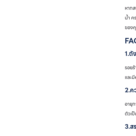
หากสน
น้ำ ค
ของคุ
FAQ
1.ถั
รอยร้
และมี
2.ค
อายุก
ตัวเป
3.สร