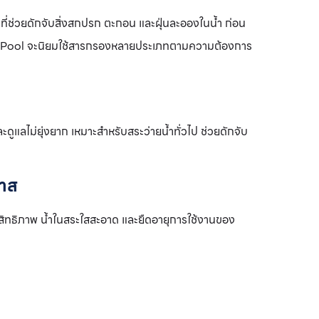
ี่ช่วยดักจับสิ่งสกปรก ตะกอน และฝุ่นละอองในน้ำ ก่อน
ing Pool จะนิยมใช้สารกรองหลายประเภทตามความต้องการ
ะดูแลไม่ยุ่งยาก เหมาะสำหรับสระว่ายน้ำทั่วไป ช่วยดักจับ
ลาส
สิทธิภาพ น้ำในสระใสสะอาด และยืดอายุการใช้งานของ