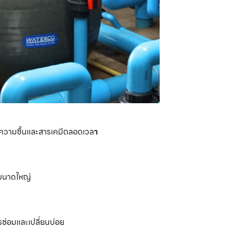
มีความชื้นและสารเคมีตลอดเวล
า
ระขนาดใหญ่
รซ่อมและเปลี่ยนบ่อย