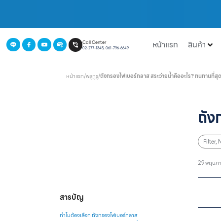
หน้าแรก
สินค้า
Call Center
02-277-1345, 061-796-6649
หน้าแรก
/
พลูกูรู
/
ถังกรองไฟเบอร์กลาส สระว่ายน้ำคืออะไร? ทนทานที่สุ
ถัง
Filter
,
29 พฤษภ
สารบัญ
ทำไมต้องเลือก ถังกรองไฟเบอร์กลาส