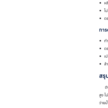
หล
ไม
ตร
การ
ทำ
ตร
เป
ล้
สรุ
ถังกร
สูง ไ
ว่ายน