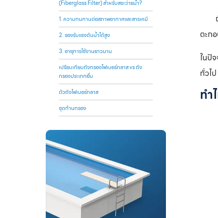
(Fiberglass Filter) สำหรับสระว่ายน้ำ?
ถังกร
1. ความทนทานต่อสภาพอากาศและสารเคมี
ตะกอน
2. รองรับแรงดันน้ำได้สูง
3. อายุการใช้งานยาวนาน
ในปัจ
เปรียบเทียบถังกรองไฟเบอร์กลาส vs ถัง
ทั่วไป
กรองประเภทอื่น
ทำไ
ตัวถังไฟเบอร์กลาส
ชุดก้านกรอง
หัวมัลติพอร์ตวาล์ว
สารกรองที่นิยมใช้บรรจุในถังกรองไฟเบอร์
กลาส
สารกรองที่นิยมใช้ในระบบถังกรองไฟเบอร์
กลาส
ข้อควรระวังและการดูแลรักษาถังกรองไฟเบอร์
กลาส
ข้อควรระวังในการใช้งาน