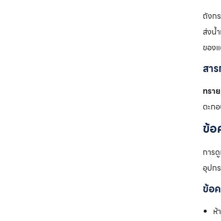
ถังกร
ส่งน
ของแ
สาร
ทราย
ตะกอ
ข้อ
การดู
อุปก
ข้อ
ห้