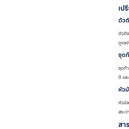
เปร
ตัว
ตัวถั
ดูแลง
ชุด
ชุดก้
ดี แล
หัวม
หัวมั
สระว่
สาร