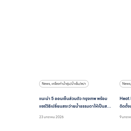
News
,
เครื่องทำน้ำอุ่น/น้ำเย็น/สปา
News
แนะนำ 5 ออนเซ็นส่วนตัว กรุงเทพ พร้อม
Heat P
แชร์วิธีเปลี่ยนสระว่ายน้ำธรรมดาให้เป็นสระ
ติดตั้
Onsen
23 มกราคม 2026
9 มกรา