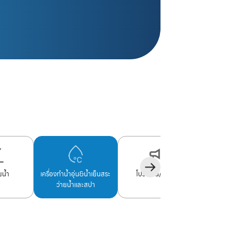
ยน้ำ
เครื่องทำน้ำอุ่น&น้ำเย็นสระ
โปรโมชั่น/ข่าวสาร
ว่ายน้ำและสปา