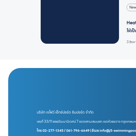
New
Heat
ให้เ
3 สิง
บริษัท เจไฟว์ เอ็กซ์ปอร์ต อิมปอร์ต จำกัด
เลขที่ 33/11 ซอยวัฒนานิเวศน์ 7 แขวงสามเสนนอก เขตห้วยขวาง กรุงเทพม
โทร 02-277-1345 / 061-796-6649 | อีเมล info@j5-swimmingpo