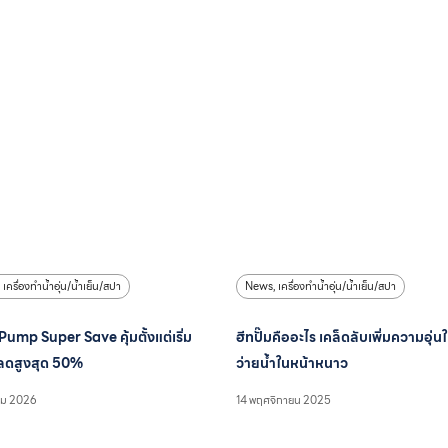
,
เครื่องทำน้ำอุ่น/น้ำเย็น/สปา
News
,
เครื่องทำน้ำอุ่น/น้ำเย็น/สปา
ump Super Save คุ้มตั้งแต่เริ่ม
ฮีทปั๊มคืออะไร เคล็ดลับเพิ่มความอุ่น
งลดสูงสุด 50%
ว่ายน้ำในหน้าหนาว
คม 2026
14 พฤศจิกายน 2025