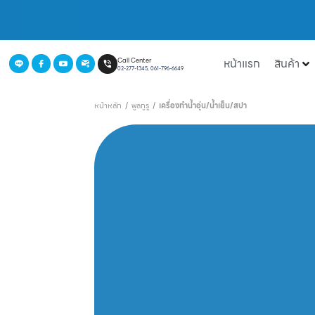
หน้าแรก
สินค้า
Call Center
02-277-1345, 061-796-6649
หน้าหลัก
/
พูลกูรู
/
เครื่องทำน้ำอุ่น/น้ำเย็น/สปา