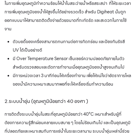
ในการเพิ่มอุณหภูมิทำความร้อนให้น้ำในสระว่ายน้ำหรือสระสปา ที่ให้ระยะเวลา
การเพิ่มอุณหภูมิของน้ำให้สูงขึ้นได้อย่างรวดเร็ว สำหรับ Digiheat นั้นถูก
ออกแบบมาให้สามารถติดตั้งง่ายด้วยขนาดที่กะทัดรัด และสะดวกในการใช้
งาน
ตัวบอดี้ของเครื่องสามารถทนทานต่อการกัดกร่อน และป้องกันรังสี
UV ได้เป็นอย่างดี
มี Over Temperature Sensor เซ็นเซอร์ความปลอดภัยภายในตัว
สำหรับตรวจสอบและตัดการทำงานเมื่ออุณหภูมิของน้ำสูงจนเกินไป
มีการหน่วงเวลา 3 นาทีก่อนให้เครื่องทำงาน เพื่อให้แน่ใจว่าอัตราการไหล
ของน้ำมีความเหมาะสมมากพอที่จะให้เครื่องเริ่มทำความร้อน
2.ระบบน้ำอุ่น (อุณหภูมิน้อยกว่า 40 องศา )
การติดตั้งระบบน้ำอุ่นในสระที่อุณหภูมิน้อยกว่า 40°C เหมาะสำหรับผู้ที่
ต้องการความรู้สึกผ่อนคลายแบบสบาย ๆ โดยไม่ร้อนเกินไป และเป็นอุณหภูมิ
ที่ปลอดภัยและเหมาะสมกับการแช่น้ำในระยะเวลานาน ระบบน้ำอุ่นเหล่านี้ช่วย