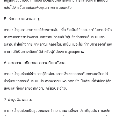
ให้รู้สึกง่วงง่ายขึ้น การแช่น้ำช่วยผ่อนคลายทั้งร่างกายและจิตใจ ทำให้นอน
หลับได้ง่ายขึ้นและช่วยเพิ่มคุณภาพการนอนหลับ
5. ช่วยระบบเผาผลาญ
การแช่น้ำอุ่นสามารถช่วยให้ร่างกายขับเหงื่อ ซึ่งเป็นวิธีธรรมชาติในการกำจัด
สารพิษออกจากร่างกาย นอกจากนี้การแช่น้ำอุ่นยังช่วยกระตุ้นระบบเผา
ผลาญ ทำให้ร่างกายเผาผลาญแคลอรีได้มากขึ้น แม้จะไม่เท่ากับการออกกำลัง
กาย แต่ก็เป็นทางเลือกที่ดีสำหรับผู้ที่ต้องการดูแลสุขภาพ
6. ลดความเครียดและความวิตกกังวล
การแช่น้ำอุ่นช่วยให้ร่างกายรู้สึกผ่อนคลาย ซึ่งช่วยลดระดับความเครียดได้
น้ำอุ่นจะช่วยกระตุ้นระบบประสาทพาราซิมพาเทติก ซึ่งเป็นส่วนที่ทำให้เรารู้สึก
สงบและผ่อนคลายจากความเครียดประจำวัน
7. บำรุงผิวพรรณ
การแช่น้ำอุ่นช่วยเปิดรูขุมขนและทำความสะอาดสิ่งสกปรกที่อุดตัน การขจัด