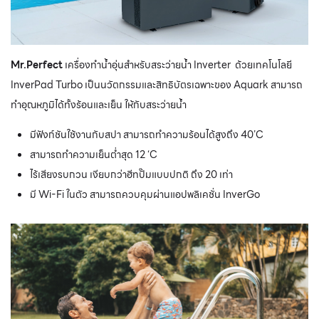
Mr.Perfect
เครื่องทำน้ำอุ่นสำหรับสระว่ายน้ำ Inverter ด้วยเทคโนโลยี
InverPad Turbo เป็นนวัตกรรมและสิทธิบัตรเฉพาะของ Aquark สามารถ
ทำอุณหภูมิได้ทั้งร้อนและเย็น ให้กับสระว่ายน้ำ
มีฟังก์ชันใช้งานกับสปา สามารถทำความร้อนได้สูงถึง 40’C
สามารถทำความเย็นต่ำสุด 12 ‘C
ไร้เสียงรบกวน เงียบกว่าฮีทปั๊มแบบปกติ ถึง 20 เท่า
มี Wi-Fi ในตัว สามารถควบคุมผ่านแอปพลิเคชั่น InverGo